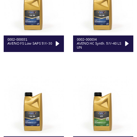
0002-000031
0002-000034
AVENO FS Low SAPS 5W-30
AVENO HC Synth. 5W-40 LS
UN