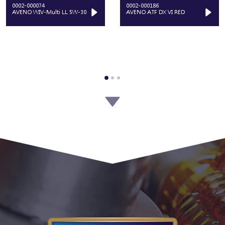
0002-000074
0002-000186
AVENO WIV-Multi LL 5W-30
AVENO ATF DX VI RED
0002-000201
0002-000218
AVENO Gear Super 80W-90
AVENO Truck Gear LongLife
GL-4
75W-80 RED