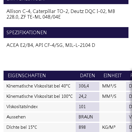
Allison C-4, Caterpillar TO-2, Deutz DQC I-02, MB
228.0, ZF TE-ML 04B/04E
SPEZIFIKATIONEN
ACEA E2/B4, API CF-4/SG, MIL-L-2104 D
EIGENSCHAFTEN
DATEN
EINHEIT
Kinematische Viskosität bei 40°C
306,4
MM²/S
D
Kinematische Viskosität bei 100°C
24,2
MM²/S
D
Viskositätsindex
101
D
Aussehen
BRAUN
V
Dichte bei 15°C
898
KG/M³
D