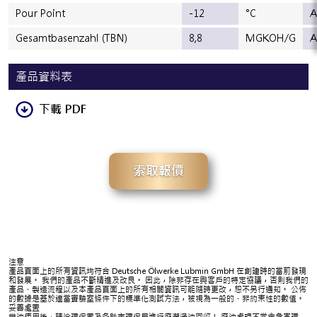
Pour Point
-12
°C
A
Gesamtbasenzahl (TBN)
8,8
MGKOH/G
A
產品資料表
下載 PDF
索取報價
注意
產品頁面上的所有資訊均符合 Deutsche Ölwerke Lubmin GmbH 在創建時的當前發現
和發展。 我們的產品不斷精進及改良。 因此，除非存在與客戶的特定協議，否則我們的
產品、製造流程以及本產品頁面上的所有相關資訊可能隨時更改，恕不另行通知。 公佈
的數據是基於適當實驗室條件下的標準化測試方法，被視為一般的、非約束性的數值。
妥善處置