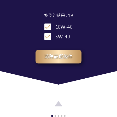
找到的結果 :
19
10W-40
5W-40
清除篩選條件