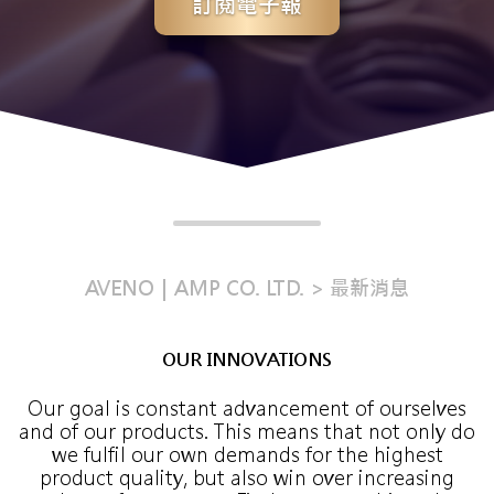
訂閱電子報
AVENO｜AMP CO. LTD.
最新消息
OUR INNOVATIONS
Our goal is constant advancement of ourselves
and of our products. This means that not only do
we fulfil our own demands for the highest
product quality, but also win over increasing