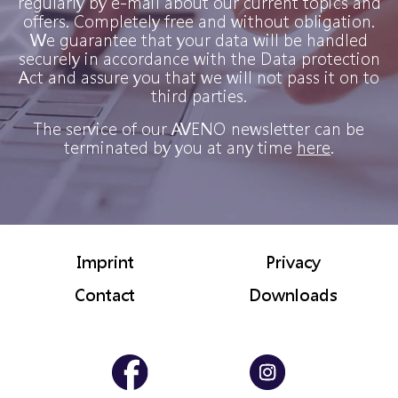
regularly by e-mail about our current topics and
offers. Completely free and without obligation.
We guarantee that your data will be handled
securely in accordance with the Data protection
Act and assure you that we will not pass it on to
third parties.
The service of our AVENO newsletter can be
terminated by you at any time
here
.
Imprint
Privacy
Contact
Downloads