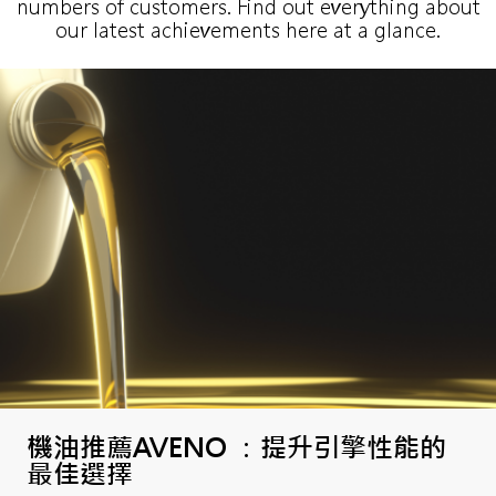
numbers of customers. Find out everything about
our latest achievements here at a glance.
機油推薦AVENO ：提升引擎性能的
最佳選擇