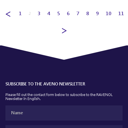
1
3
4
5
6
7
8
9
10
11
2
SUBSCRIBE TO THE AVENO NEWSLETTER
Please fill out the contact form below to subscribe to the RAVENOL
Newsletter
in English.