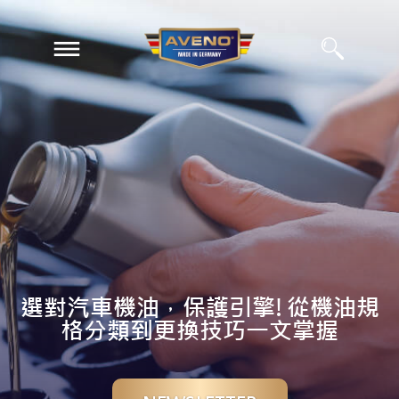
EN
ZH
選對汽車機油，保護引擎!從機油規
格分類到更換技巧一文掌握