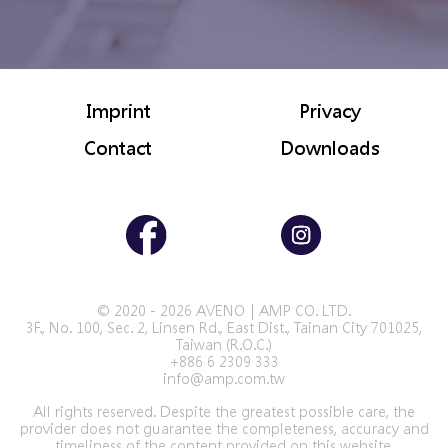
Imprint
Privacy
Contact
Downloads
© 2020 - 2026 AVENO｜AMP CO. LTD.
3F., No. 100, Sec. 2, Linsen Rd., East Dist., Tainan City 701025,
Taiwan (R.O.C.)
+886 6 2309 333
info@amp.com.tw
All rights reserved. Despite the greatest possible care, the
provider does not guarantee the completeness, accuracy and
timeliness of the content provided on this website.