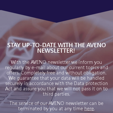
STAY UP-TO-DATE WITH THE AVENO
NEWSLETTER!
With the AVENO newsletter we inform you
regularly by e-mail about our current topics and
offers. Completely free and without obligation.
We guarantee that your data will be handled
securely in accordance with the Data protection
Act and assure you that we will not pass it on to
third parties.
The service of our AVENO newsletter can be
terminated by you at any time
here
.