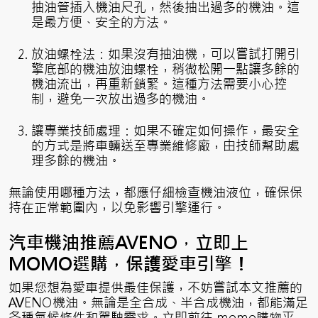
抽油管插入機油尺孔，然後抽出過多的機油。這
是最方便、安全的方法。
放油螺栓法：如果沒有抽油機，可以嘗試打開引
擎底部的機油放油螺栓，稍微松開一點讓多餘的
機油流出，再重新鎖緊。這種方法需要小心控
制，避免一次放出過多的機油。
讓專業技師處理：如果不確定如何操作，最安全
的方式是將車輛送至專業維修廠，由技師幫助處
理多餘的機油。
無論使用哪種方法，都應仔細檢查機油液位，確保保
持在正常範圍內，以免影響引擎運行。
汽車機油推薦AVENO，立即上
MOMO選購，保護愛車引擎！
如果您想為愛車提供最佳保護，不妨嘗試本文推薦的
AVENO機油。無論是全合成、半合成機油，都能滿足
各種氣候條件和駕駛需求。立即前往 momo購物平