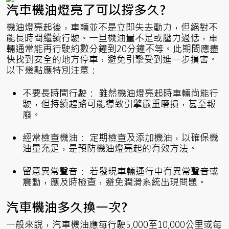
汽車機油燈亮了可以撐多久?
機油燈亮起後，車輛並不是立即失去動力，但絕對不
能長時間繼續行駛。一旦機油量不足或壓力過低，車
輛通常能再行駛約數分鐘到20分鐘不等。此期間應盡
快找到安全的地方停車，避免引擎受到進一步損害。
以下幾點應特別注意：
不要長時間行駛： 雖然機油燈亮起時車輛尚能行
駛，但持續趕路可能導致引擎嚴重磨損，甚至報
廢。
經常檢查機油： 定期檢查及添加機油，以確保機
油量充足，是預防機油燈亮起的有效方法。
留意異常聲音： 若發現車輛運行中有異常聲音或
震動，應及時檢查，避免潤滑系統出現問題。
汽車機油多久換一次?
一般來說，汽車機油應每行駛5,000至10,000公里或每